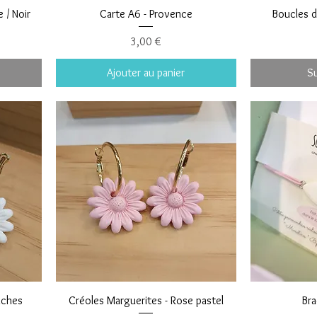
 / Noir
Carte A6 - Provence
Boucles d'
Prix
3,00 €
Ajouter au panier
S
nches
Créoles Marguerites - Rose pastel
Bra