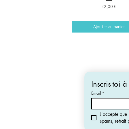
Prix
32,00 €
Ajouter au panier
Inscris-toi à
Email
*
J'accepte que m
spams, retrait