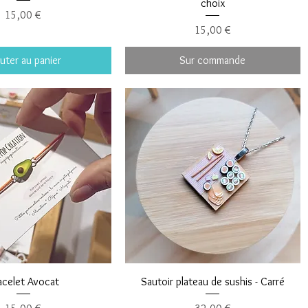
choix
Prix
15,00 €
Prix
15,00 €
uter au panier
Sur commande
acelet Avocat
Sautoir plateau de sushis - Carré
Prix
Prix