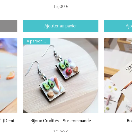
Prix
15,00 €
Ajouter au panier
Ajo
A personnaliser
s" (Demi
Bijoux Crudités - Sur commande
Br
Prix