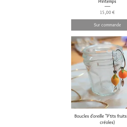
Printemps
Prix
15,00 €
Sur commande
Boucles d'oreille "P'tits fruit
créoles)