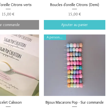
oreille Citrons verts
Boucles d'oreille Citrons (Demi)
Prix
Prix
15,00 €
15,00 €
ur commande
Ajouter au panier
A personnaliser
celet Calisson
Bijoux Macarons Pop - Sur commande