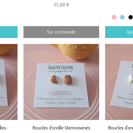
Prix
35,00 €
Sur commande
Ajo
les -
Boucles d'oreille Viennoiseries
Boucles d'ore