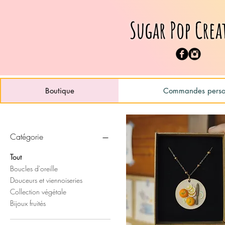
Sugar Pop Crea
Boutique
Commandes person
Catégorie
Tout
Boucles d'oreille
Douceurs et viennoiseries
Collection végétale
Bijoux fruités